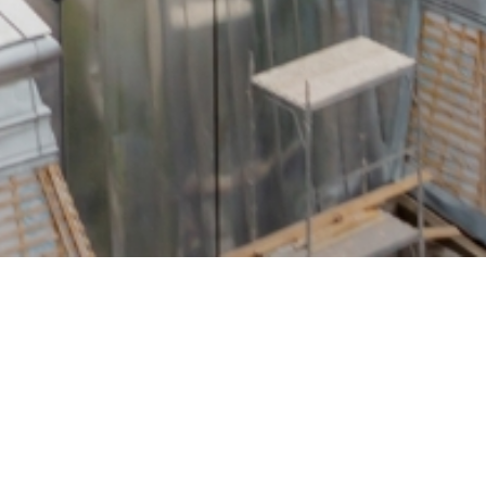
fasurare
Industrial
Office
Restaurare/Consoli