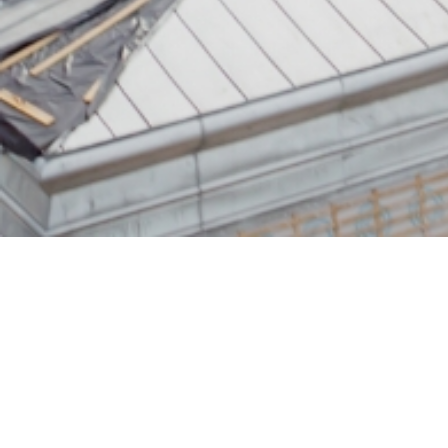
All
In des