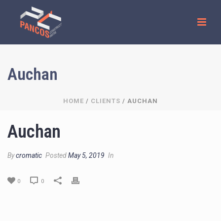
Auchan
HOME
/
CLIENTS
/ AUCHAN
Auchan
By
cromatic
Posted
May 5, 2019
In
0
0